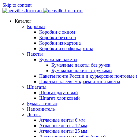
Skip to content
Каталог
Коробки
Коробки с окном
Коробки без окна
Коробки из картона
Коробки из гофрокартона
Пакеты
Бумажные пакеты
Бумажные пакеты без ручек
Бумажные пакеты с ручками
Пакеты почта России и курьерские почтовые 
Пакеты с клеевым краем и зип-пакеты
Шпагаты
Шпагат джутовый
Шпагат хлопковый
Бумага тишью
Наполнитель
Ленты
Атласные ленты 6 мм
Атласные ленты 12 мм
Атласные ленты 25 мм
Ленты золото и серебро (парча)