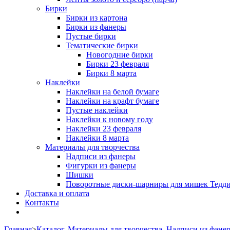
Бирки
Бирки из картона
Бирки из фанеры
Пустые бирки
Тематические бирки
Новогодние бирки
Бирки 23 февраля
Бирки 8 марта
Наклейки
Наклейки на белой бумаге
Наклейки на крафт бумаге
Пустые наклейки
Наклейки к новому году
Наклейки 23 февраля
Наклейки 8 марта
Материалы для творчества
Надписи из фанеры
Фигурки из фанеры
Шишки
Поворотные диски-шарниры для мишек Тедд
Доставка и оплата
Контакты
Главная
>
Каталог
,
Материалы для творчества
,
Надписи из фане