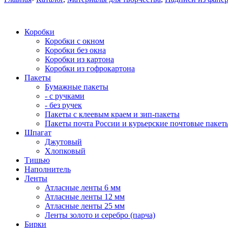
Коробки
Коробки с окном
Коробки без окна
Коробки из картона
Коробки из гофрокартона
Пакеты
Бумажные пакеты
- с ручками
- без ручек
Пакеты с клеевым краем и зип-пакеты
Пакеты почта России и курьерские почтовые пакет
Шпагат
Джутовый
Хлопковый
Тишью
Наполнитель
Ленты
Атласные ленты 6 мм
Атласные ленты 12 мм
Атласные ленты 25 мм
Ленты золото и серебро (парча)
Бирки