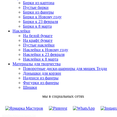
Бирки из картона
Пустые бирки
Бирки из фанеры
Бирки к Новому году
Бирки к 23 февраля
Бирки к 8 марта
Наклейки
На белой бумаге
На крафт бумаге
Пустые наклейки
Наклейки к Новому году
Наклейки к 23 февраля
Наклейки к 8 марта
Материалы для творчества
Поворотные диски-шарниры для мишек Тедди
Донышки для корзин
Надписи из фанеры
Фигурки из фанеры
Шишки
мы в социальных сетях
конфиденциальности