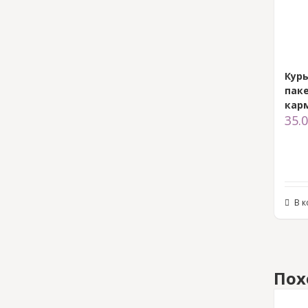
Кур
паке
кар
35.
В 
Пох