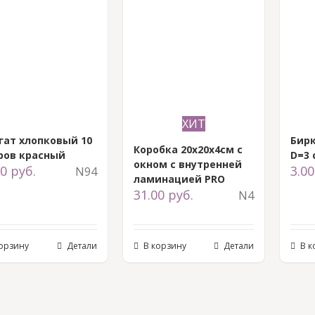
ХИТ
гат хлопковый 10
Бирк
Коробка 20x20x4см с
ров красный
D=3 
окном с внутренней
00
руб.
3.0
N94
ламинацией PRO
31.00
руб.
N4
корзину
Детали
В корзину
Детали
В к