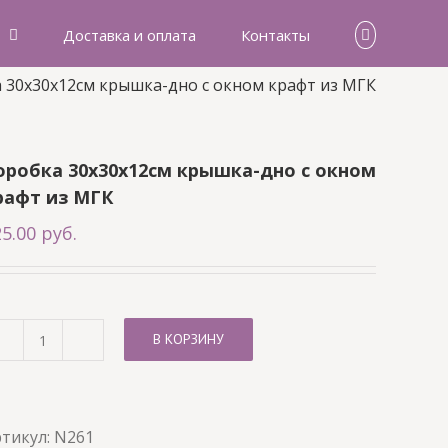
Доставка и оплата
Контакты
 30х30х12см крышка-дно с окном крафт из МГК
оробка 30х30х12см крышка-дно с окном
рафт из МГК
25.00
руб.
В КОРЗИНУ
Количество
товара
Коробка
30х30х12см
тикул:
N261
крышка-