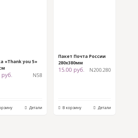
Пакет Почта России
а «Thank you 5»
280х380мм
см
15.00
руб.
N200.280
0
руб.
N58
орзину
Детали
В корзину
Детали