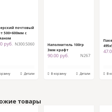
ьерский почтовый
т 500×600мм с
маном
Паке
00
руб.
N300.5060
Наполнитель 100гр
495
3мм крафт
47.
90.00
руб.
N267
корзину
Детали
В корзину
Детали
В к
ожие товары