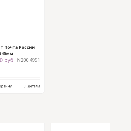
т Почта России
х545мм
00
руб.
N200.4951
орзину
Детали