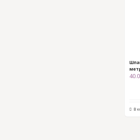
Шпа
мет
40.
В 