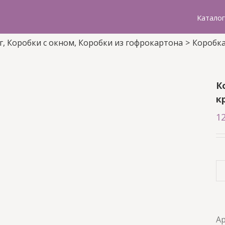
Каталог
г
,
Коробки с окном
,
Коробки из гофрокартона
>
Коробка
К
к
1
Ар