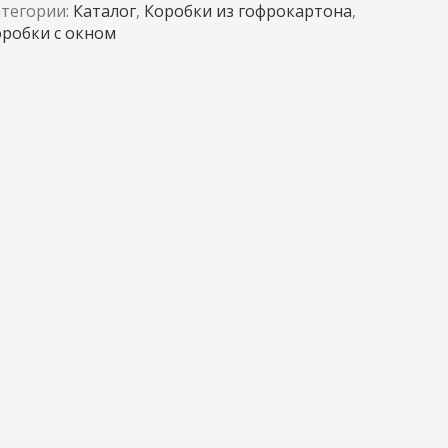
атегории:
Каталог
,
Коробки из гофрокартона
,
дно
робки с окном
с
окном
крафт
из
МГК