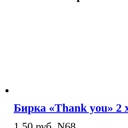
Бирка «Thank you» 2 x
1.50
руб.
N68